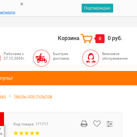
Подтверждаю
ватности
.
Корзина
0 руб.
0
Работаем с
Быстрая
Вежливое
27.12.2005г.
доставка
обслуживание
пульт
вар
Чехлы для пультов
Код товара:
171717
%
ка