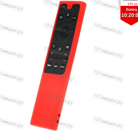
150 ру
Конец
10:20: