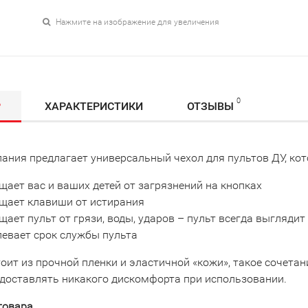
Нажмите на изображение для увеличения
0
Р
ХАРАКТЕРИСТИКИ
ОТЗЫВЫ
ания предлагает универсальный чехол для пультов ДУ, кот
ает вас и ваших детей от загрязнений на кнопках
щает клавиши от истирания
ает пульт от грязи, воды, ударов – пульт всегда выглядит
левает срок службы пульта
оит из прочной пленки и эластичной «кожи», такое сочета
е доставлять никакого дискомфорта при использовании.
товара