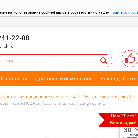
асие на использование cookie-файлов в соответствии с нашей
политикой при
241-22-88
hok.ru
обы оплаты
Доставка и самовывоз
Как подобрать 
Пульты дистанционного управления
Пульты сопутствующий то
овый чехол H02 Red (красный) для Samsung серии Q
Нам 17 лет!
Вам скидки!
30
скид
экономия