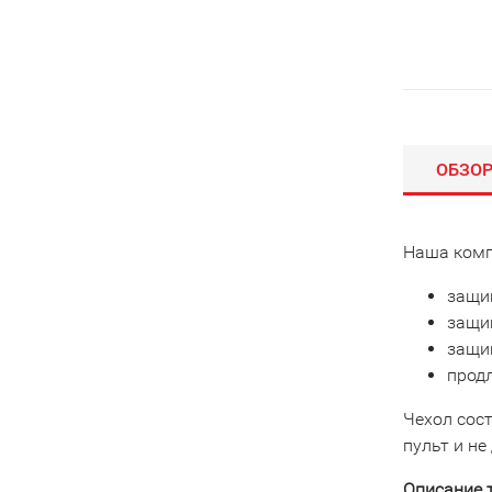
ОБЗО
Наша комп
защищ
защи
защищ
прод
Чехол сост
пульт и н
Описание 