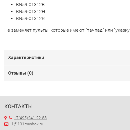
BN59-01312B
BN59-01312H
BN59-01312R
Не заменяет пульты, которые имеют "тачпад" или "указку
Характеристики
Отзывы (
0
)
КОНТАКТЫ
+7(495)241-22-88
1@101meshok.ru