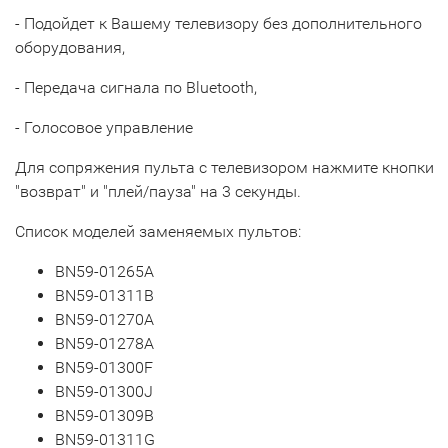
- Подойдет к Вашему телевизору без дополнительного
оборудования,
- Передача сигнала по Bluetooth,
- Голосовое управление
Для сопряжения пульта с телевизором нажмите кнопки
"возврат" и "плей/пауза" на 3 секунды.
Список моделей заменяемых пультов:
BN59-01265A
BN59-01311B
BN59-01270A
BN59-01278A
BN59-01300F
BN59-01300J
BN59-01309B
BN59-01311G