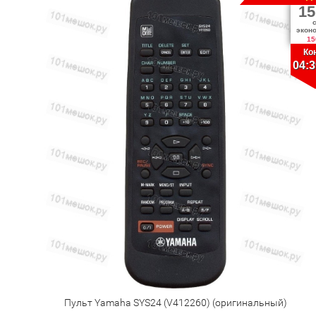
15
экон
15
Ко
04:3
Пульт Yamaha SYS24 (V412260) (оригинальный)