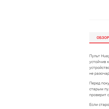
ОБЗО
Пульт Huay
устойчив к
устройств
не разоча
Перед пок
старым пу
проверит 
Если старо