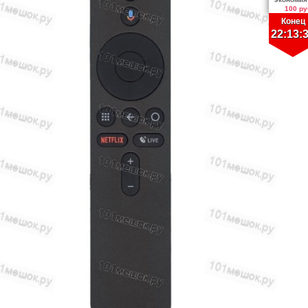
100 ру
Конец
22:13: