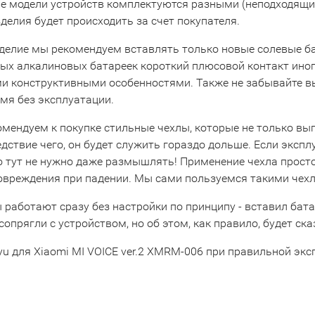
е модели устройств комплектуются разными (неподходящими
делия будет происходить за счет покупателя.
зделие мы рекомендуем вставлять только новые солевые ба
ых алкалиновых батареек короткий плюсовой контакт иногда
и конструктивными особенностями. Также не забывайте вын
мя без эксплуатации.
омендуем к покупке стильные чехлы, которые не только вы
едствие чего, он будет служить гораздо дольше. Если экспл
то тут не нужно даже размышлять! Применение чехла прост
повреждения при падении. Мы сами пользуемся такими чехл
 работают сразу без настройки по принципу - вставил бата
сопрягли с устройством, но об этом, как правило, будет ска
yu для Xiaomi MI VOICE ver.2 XMRM-006 при правильной экс