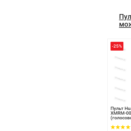
Пул
мож
-25%
Пульт Hu
XMRM-006
(голосово