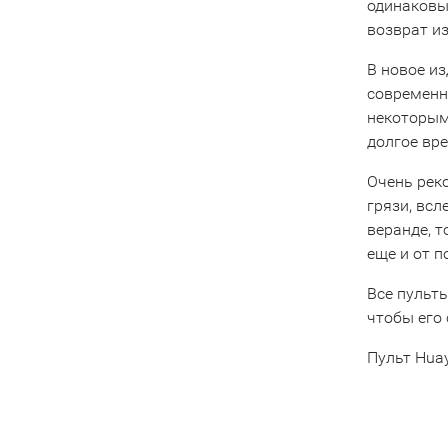
одинаковы
возврат из
В новое и
современн
некоторым
долгое вре
Очень рек
грязи, всл
веранде, 
еще и от 
Все пульты
чтобы его 
Пульт Hua