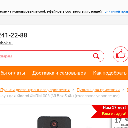
асие на использование cookie-файлов в соответствии с нашей
политикой при
241-22-88
hok.ru
обы оплаты
Доставка и самовывоз
Как подобрать 
Пульты дистанционного управления
Пульты для приставки
ayu для Xiaomi XMRM-006 (Mi Box S 4K) (голосовое управление)
Нам 17 лет!
Вам скидки!
17
скид
экономия