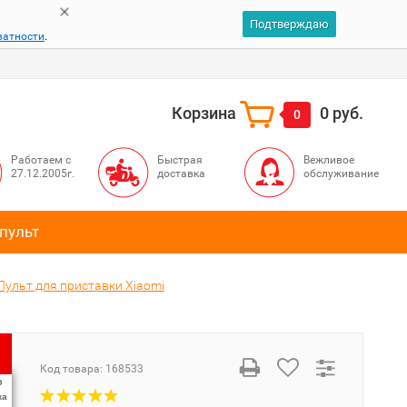
Подтверждаю
ватности
.
Корзина
0 руб.
0
Работаем с
Быстрая
Вежливое
27.12.2005г.
доставка
обслуживание
пульт
Пульт для приставки Xiaomi
Код товара:
168533
%
ка