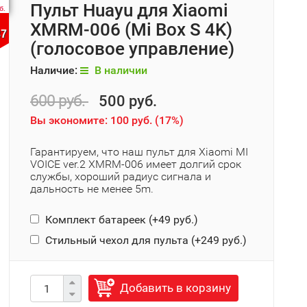
Пульт Huayu для Xiaomi
б.
XMRM-006 (Mi Box S 4K)
37
(голосовое управление)
Наличие:
В наличии
600 руб.
500 руб.
Вы экономите:
100 руб.
(
17%
)
Гарантируем, что наш пульт для Xiaomi MI
VOICE ver.2 XMRM-006 имеет долгий срок
службы, хороший радиус сигнала и
дальность не менее 5m.
Комплект батареек (+
49 руб.
)
Стильный чехол для пульта (+
249 руб.
)
Добавить в корзину