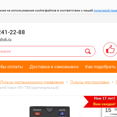
асие на использование cookie-файлов в соответствии с нашей
политикой при
241-22-88
hok.ru
обы оплаты
Доставка и самовывоз
Как подобрать 
Пульты дистанционного управления
Пульты для приставки
orld Vision WV T56 (оригинальный)
Нам 17 лет!
Вам скидки!
15
скид
экономия