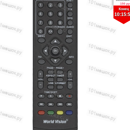
150 ру
Конец
10:15: