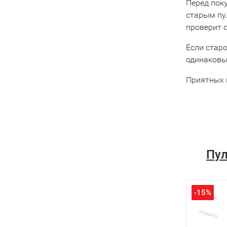
Перед пок
старым пу
проверит 
Если старо
одинаковы
Приятных 
Пул
-15%