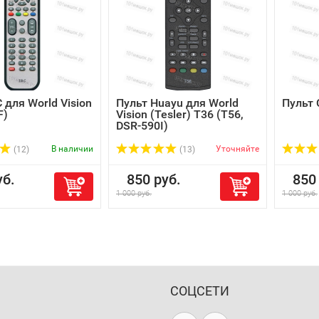
 для World Vision
Пульт Huayu для World
Пульт 
F)
Vision (Tesler) T36 (T56,
DSR-590I)
В наличии
Уточняйте
(12)
(13)
б.
850 руб.
850 
1 000 руб.
1 000 руб.
СОЦСЕТИ