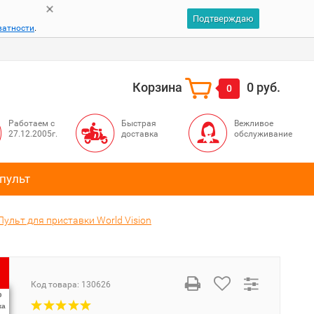
Подтверждаю
ватности
.
Корзина
0 руб.
0
Работаем с
Быстрая
Вежливое
27.12.2005г.
доставка
обслуживание
пульт
Пульт для приставки World Vision
Код товара:
130626
%
ка