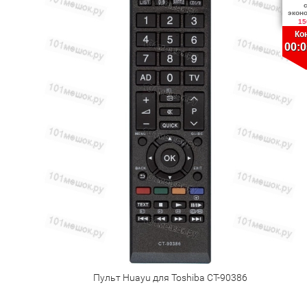
экон
15
Ко
00:0
Пульт Huayu для Toshiba CT-90386