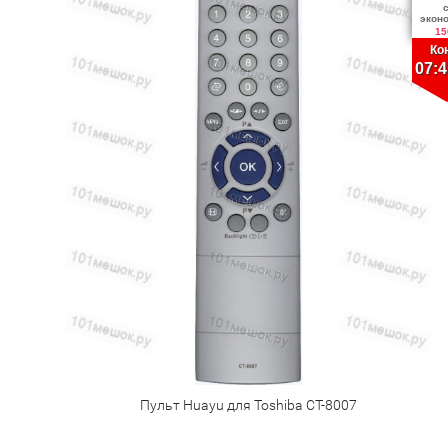
экон
15
Ко
07:4
Пульт Huayu для Toshiba CT-8007