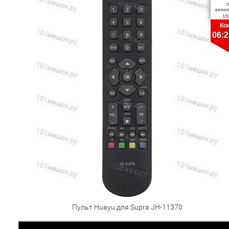
экон
15
Ко
06:2
Пульт Huayu для Supra JH-11370