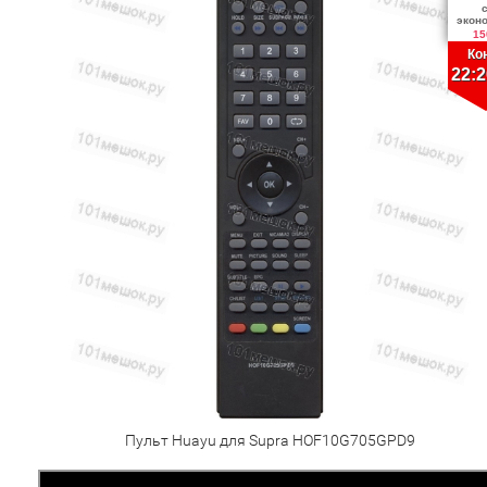
экон
15
Ко
22:2
Пульт Huayu для Supra HOF10G705GPD9