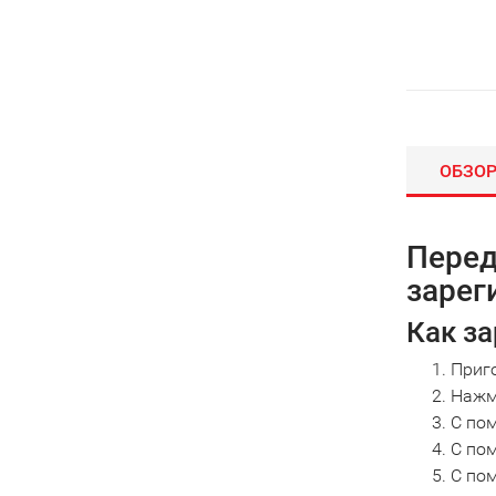
ОБЗО
Перед
зарег
Как за
Приг
Нажми
С пом
С пом
С пом