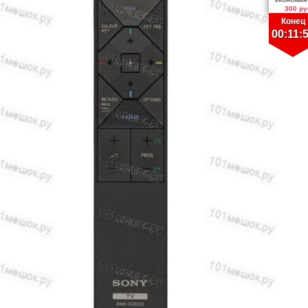
300 ру
Конец
00:11: