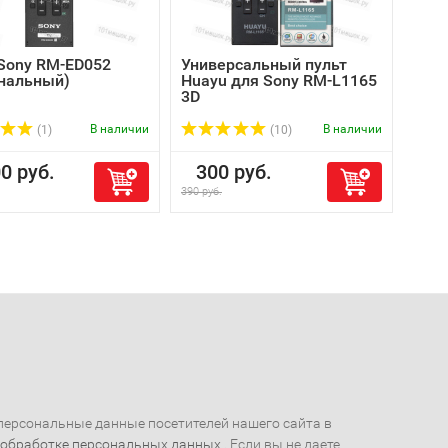
Sony RM-ED052
Универсальный пульт
Пул
инальный)
Huayu для Sony RM-L1165
(ор
3D
В наличии
В наличии
(1)
(10)
0 руб.
300 руб.
1 2
390 руб.
1 500 
ерсональные данные посетителей нашего сайта в
 обработке персональных данных
. Если вы не даете