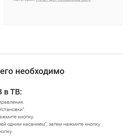
 его необходимо
 в ТВ:
правления.
Установки".
ажмите кнопку.
ией одним касанием", затем нажмите кнопку.
нопку.