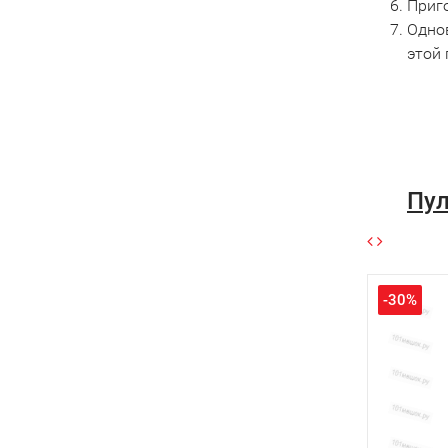
Приго
Одно
этой
Пул
-30%