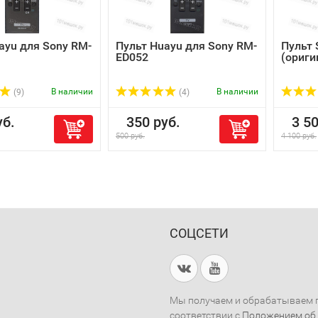
ayu для Sony RM-
Пульт Huayu для Sony RM-
Пульт 
ED052
(ориг
В наличии
В наличии
(9)
(4)
б.
350 руб.
3 50
500 руб.
4 100 руб.
СОЦСЕТИ
Мы получаем и обрабатываем п
соответствии с
Положением об