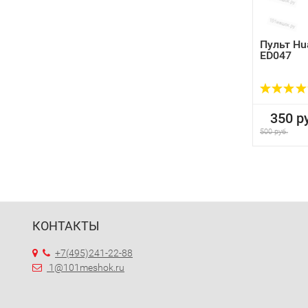
Пульт Hu
ED047
350 ру
500 руб.
КОНТАКТЫ
+7(495)241-22-88
1@101meshok.ru