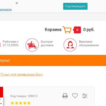
Подтверждаю
ватности
.
Корзина
0 руб.
0
Работаем с
Быстрая
Вежливое
27.12.2005г.
доставка
обслуживание
пульт
Пульт для телевизора Sony
Код товара:
108613
%
ка