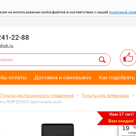
асие на использование cookie-файлов в соответствии с нашей
политикой при
241-22-88
hok.ru
обы оплаты
Доставка и самовывоз
Как подобрать 
Пульты дистанционного управления
Пульты для телевизора
ony RMF-ED003 (оригинальный)
Нам 17 лет!
Вам скидки!
19
скид
экономия