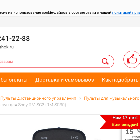
асие на использование cookie-файлов в соответствии с нашей
политикой при
241-22-88
hok.ru
обы оплаты
Доставка и самовывоз
Как подобрать 
Пульты дистанционного управления
Пульты для музыкального
uayu для Sony RM-SC3 (RM-SC30)
Нам 17 лет!
Вам скидки!
15
скид
экономия