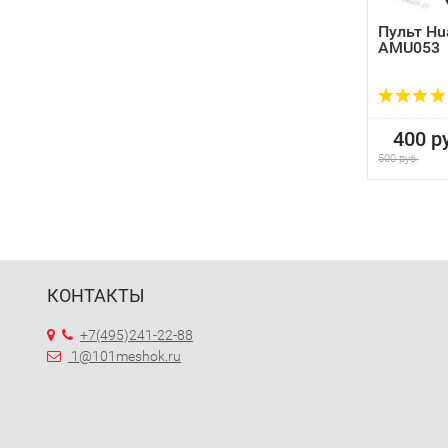
Пульт Hu
AMU053
400 ру
500 руб.
КОНТАКТЫ
+7(495)241-22-88
1@101meshok.ru