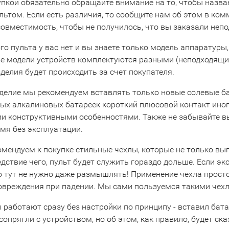
упкой обязательно обращайте внимание на то, чтобы назва
льтом. Если есть различия, то сообщите нам об этом в ко
совместимость, чтобы не получилось, что вы заказали неп
го пульта у вас нет и вы знаете только модель аппаратуры,
е модели устройств комплектуются разными (неподходящими
делия будет происходить за счет покупателя.
зделие мы рекомендуем вставлять только новые солевые ба
х алкалиновых батареек короткий плюсовой контакт иногда
и конструктивными особенностями. Также не забывайте вын
мя без эксплуатации.
омендуем к покупке стильные чехлы, которые не только вы
едствие чего, пульт будет служить гораздо дольше. Если эк
то тут не нужно даже размышлять! Применение чехла прост
повреждения при падении. Мы сами пользуемся такими чехл
 работают сразу без настройки по принципу - вставил бата
сопрягли с устройством, но об этом, как правило, будет ска