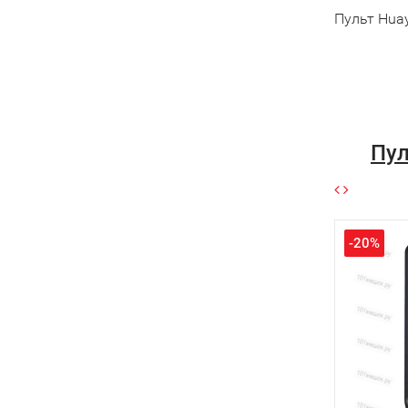
Пульт Hua
Пул
-20%