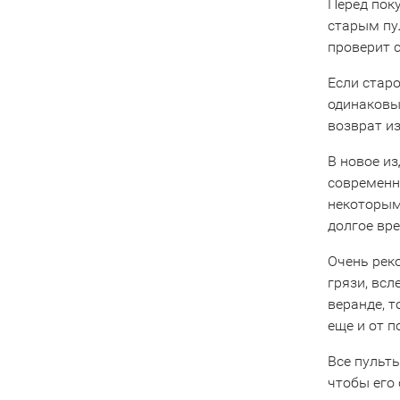
Перед пок
старым пу
проверит 
Если старо
одинаковы
возврат из
В новое и
современны
некоторым
долгое вре
Очень рек
грязи, всл
веранде, 
еще и от 
Все пульты
чтобы его 