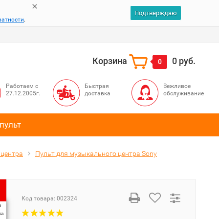
Подтверждаю
ватности
.
Корзина
0 руб.
0
Работаем с
Быстрая
Вежливое
27.12.2005г.
доставка
обслуживание
пульт
 центра
Пульт для музыкального центра Sony
Код товара:
002324
%
ка