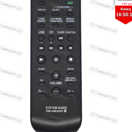
150 ру
Конец
16:50: