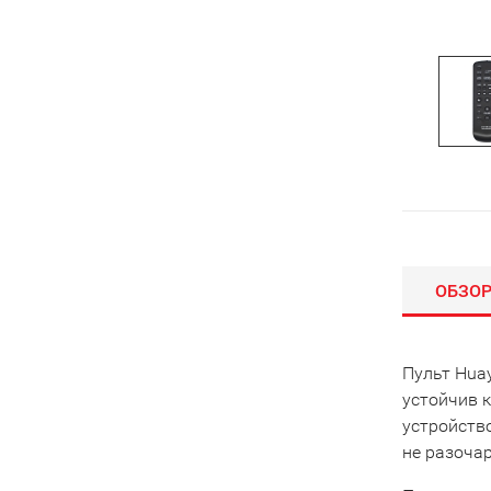
ОБЗО
Пульт Huay
устойчив к
устройств
не разоча