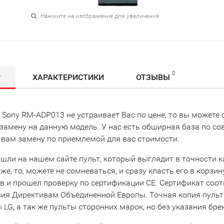
Нажмите на изображение для увеличения
0
Р
ХАРАКТЕРИСТИКИ
ОТЗЫВЫ
т Sony RM-ADP013 не устраивает Вас по цене, то вы может
замену на данную модель. У нас есть обширная база по с
 вам замену по приемлемой для вас стоимости.
шли на нашем сайте пульт, который выглядит в точности как
же, то, можете не сомневаться, и сразу класть его в корзи
в и прошел проверку по сертификации CE. Сертификат соо
вия Директивам Объединенной Европы. Точная копия пульта
LG, а так же пульты сторонних марок, но без указания бре