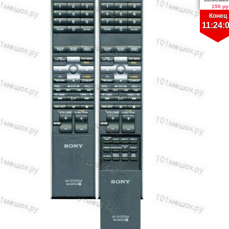
150 ру
Конец
11:24: