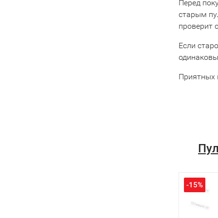
Перед пок
старым пу
проверит 
Если старо
одинаковы
Приятных 
Пул
-15%