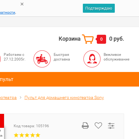
Подтверждаю
ватности
.
Корзина
0 руб.
0
Работаем с
Быстрая
Вежливое
27.12.2005г.
доставка
обслуживание
пульт
нотеатра
Пульт для домашнего кинотеатра Sony
Код товара:
105196
%
ка