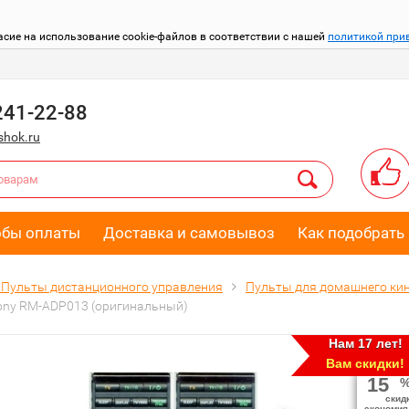
асие на использование cookie-файлов в соответствии с нашей
политикой при
241-22-88
hok.ru
обы оплаты
Доставка и самовывоз
Как подобрать 
Пульты дистанционного управления
Пульты для домашнего ки
ony RM-ADP013 (оригинальный)
Нам 17 лет!
Вам скидки!
15
скид
экономия