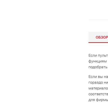
ОБЗО
Если пуль
функциям 
подобрать
Если вы на
гораздо ни
материало
соответст
для фирмы 