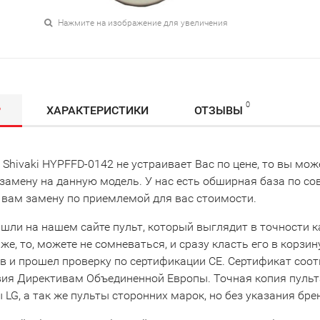
Нажмите на изображение для увеличения
0
Р
ХАРАКТЕРИСТИКИ
ОТЗЫВЫ
 Shivaki HYPFFD-0142 не устраивает Вас по цене, то вы м
замену на данную модель. У нас есть обширная база по с
 вам замену по приемлемой для вас стоимости.
шли на нашем сайте пульт, который выглядит в точности как 
же, то, можете не сомневаться, и сразу класть его в корзи
в и прошел проверку по сертификации CE. Сертификат соо
вия Директивам Объединенной Европы. Точная копия пульта
LG, а так же пульты сторонних марок, но без указания бре