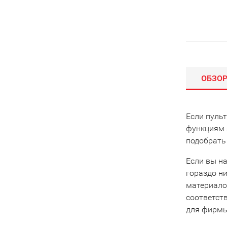
ОБЗО
Если пульт
функциям 
подобрать
Если вы на
гораздо ни
материало
соответст
для фирмы 