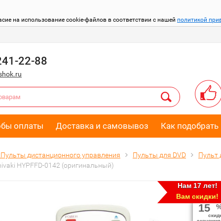
асие на использование cookie-файлов в соответствии с нашей
политикой при
241-22-88
hok.ru
обы оплаты
Доставка и самовывоз
Как подобрать 
Пульты дистанционного управления
Пульты для DVD
Пульт 
hivaki HYPFFD-0142 (оригинальный)
Нам 17 лет!
Вам скидки!
15
скид
экономия