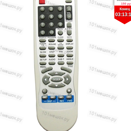
150 ру
Конец
03:13: