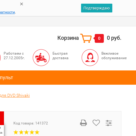
Подтверждаю
ватности
.
Корзина
0 руб.
0
Работаем с
Быстрая
Вежливое
27.12.2005г.
доставка
обслуживание
пульт
для DVD Shivaki
Код товара:
141372
%
ка