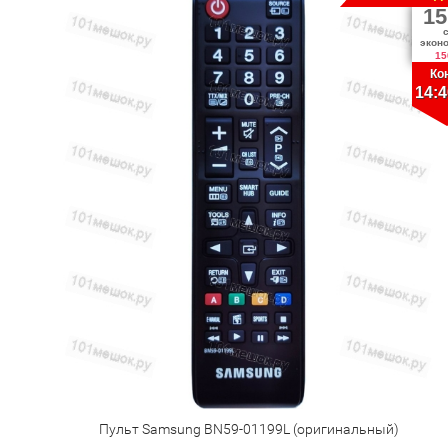
15
экон
15
Ко
14:4
Пульт Samsung BN59-01199L (оригинальный)