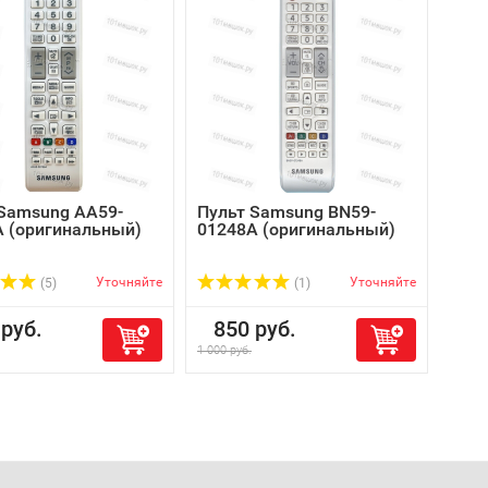
 Samsung AA59-
Пульт Samsung BN59-
Пул
 (оригинальный)
01248A (оригинальный)
011
Уточняйте
Уточняйте
(5)
(1)
руб.
850 руб.
85
1 000 руб.
1 000 