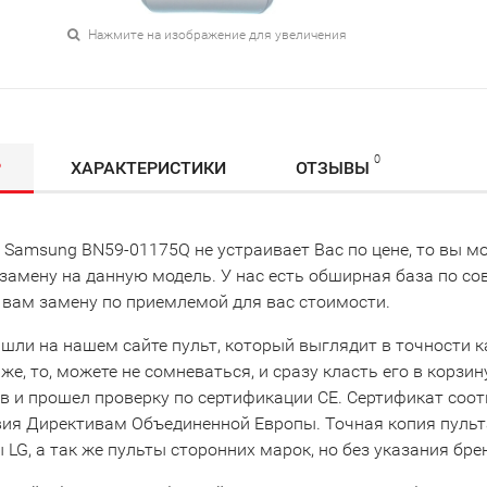
Нажмите на изображение для увеличения
0
Р
ХАРАКТЕРИСТИКИ
ОТЗЫВЫ
т Samsung BN59-01175Q не устраивает Вас по цене, то вы 
замену на данную модель. У нас есть обширная база по с
 вам замену по приемлемой для вас стоимости.
шли на нашем сайте пульт, который выглядит в точности ка
же, то, можете не сомневаться, и сразу класть его в корзи
в и прошел проверку по сертификации CE. Сертификат соо
вия Директивам Объединенной Европы. Точная копия пульта
LG, а так же пульты сторонних марок, но без указания бре