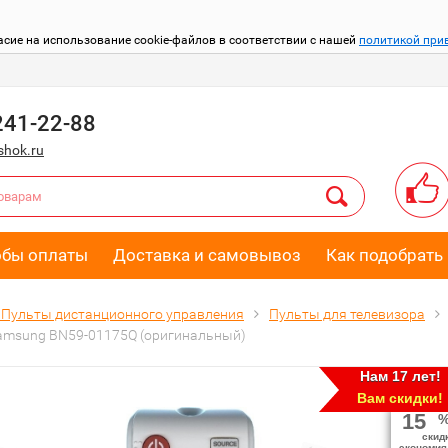
асие на использование cookie-файлов в соответствии с нашей
политикой при
241-22-88
hok.ru
обы оплаты
Доставка и самовывоз
Как подобрать 
Пульты дистанционного управления
Пульты для телевизора
amsung BN59-01175Q (оригинальный)
Нам 17 лет!
Вам скидки!
15
скид
экономия