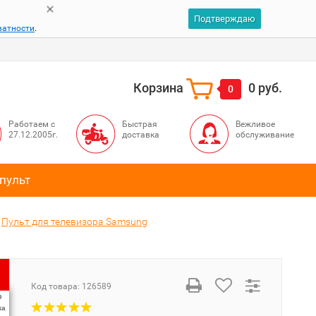
Подтверждаю
ватности
.
Корзина
0 руб.
0
Работаем с
Быстрая
Вежливое
27.12.2005г.
доставка
обслуживание
пульт
Пульт для телевизора Samsung
Код товара:
126589
%
ка