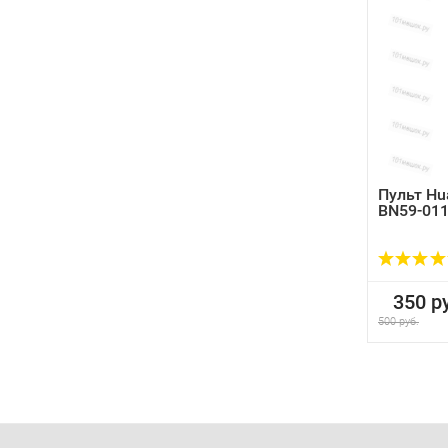
Пульт Hu
BN59-01
350 ру
500 руб.