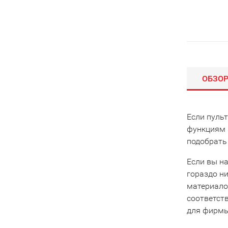
ОБЗО
Если пуль
функциям 
подобрать
Если вы на
гораздо ни
материало
соответст
для фирмы 