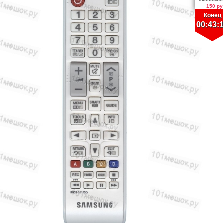
150 ру
Конец
00:43: