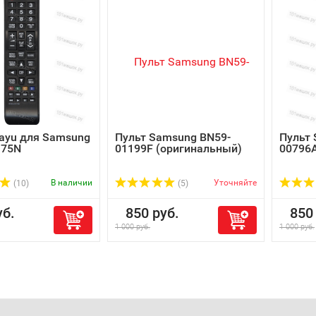
ayu для Samsung
Пульт Samsung BN59-
Пульт
175N
01199F (оригинальный)
00796A
В наличии
Уточняйте
(10)
(5)
б.
850 руб.
850 
1 000 руб.
1 000 руб.