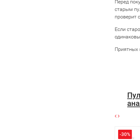
Перед пок
старым пу
проверит 
Если старо
одинаковы
Приятных 
Пул
ана
-30%