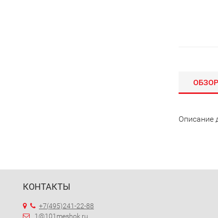
ОБЗО
Описание 
КОНТАКТЫ
+7(495)241-22-88
1@101meshok.ru