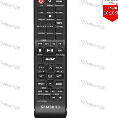
150 ру
Конец
10:18: