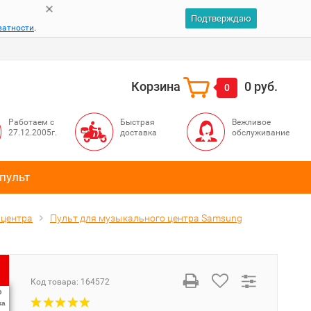
Подтверждаю
ватности
.
Корзина
0 руб.
0
Работаем с
Быстрая
Вежливое
27.12.2005г.
доставка
обслуживание
пульт
 центра
Пульт для музыкального центра Samsung
Код товара:
164572
%
ка