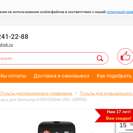
асие на использование cookie-файлов в соответствии с нашей
политикой при
241-22-88
hok.ru
обы оплаты
Доставка и самовывоз
Как подобрать 
Пульты дистанционного управления
Пульты для музыкального
uayu для Samsung AH59-02694A (MX-JS9500)
Нам 17 лет!
Вам скидки!
15
скид
экономия