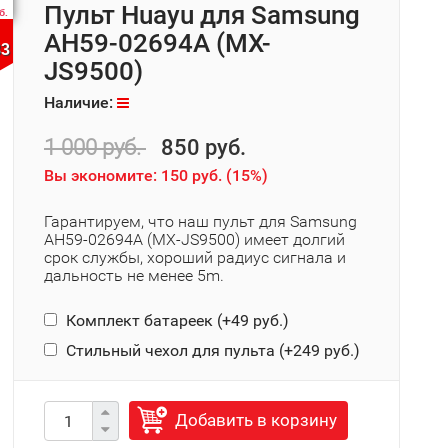
Пульт Huayu для Samsung
б.
AH59-02694A (MX-
33
JS9500)
Наличие:
1 000 руб.
850 руб.
Вы экономите:
150 руб.
(
15%
)
Гарантируем, что наш пульт для Samsung
AH59-02694A (MX-JS9500) имеет долгий
срок службы, хороший радиус сигнала и
дальность не менее 5m.
Комплект батареек (+
49 руб.
)
Стильный чехол для пульта (+
249 руб.
)
Добавить в корзину