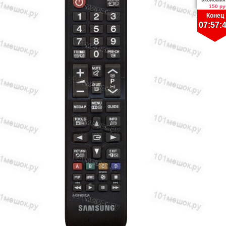
150 ру
Конец
07:57: