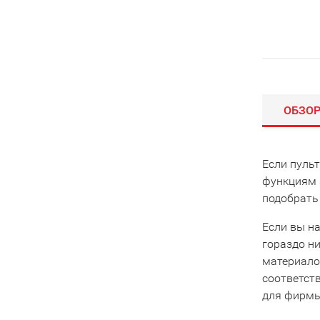
ОБЗО
Если пуль
функциям 
подобрать
Если вы на
гораздо ни
материало
соответст
для фирмы 