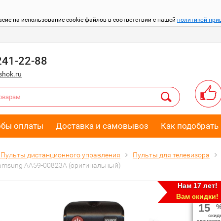
асие на использование cookie-файлов в соответствии с нашей
политикой при
241-22-88
hok.ru
обы оплаты
Доставка и самовывоз
Как подобрать 
Пульты дистанционного управления
Пульты для телевизора
amsung AA59-00823A (оригинальный)
Нам 17 лет!
Вам скидки!
15
скид
экономия