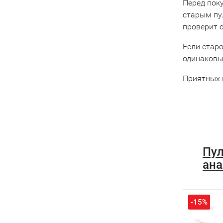
Перед пок
старым пу
проверит 
Если старо
одинаковы
Приятных 
Пул
ана
-15%