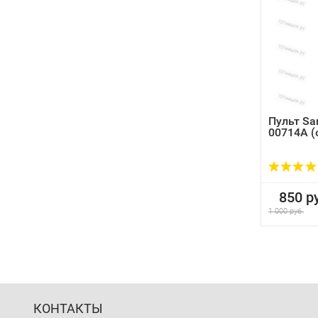
Пульт Sa
00714A (
850 ру
1 000 руб.
КОНТАКТЫ