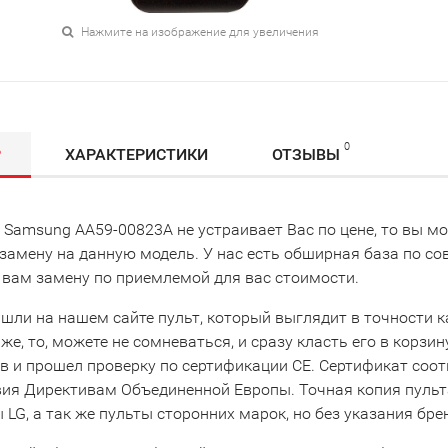
Нажмите на изображение для увеличения
0
Р
ХАРАКТЕРИСТИКИ
ОТЗЫВЫ
т Samsung AA59-00823A не устраивает Вас по цене, то вы 
замену на данную модель. У нас есть обширная база по с
 вам замену по приемлемой для вас стоимости.
шли на нашем сайте пульт, который выглядит в точности ка
же, то, можете не сомневаться, и сразу класть его в корзи
в и прошел проверку по сертификации CE. Сертификат соо
вия Директивам Объединенной Европы. Точная копия пульта
LG, а так же пульты сторонних марок, но без указания бре