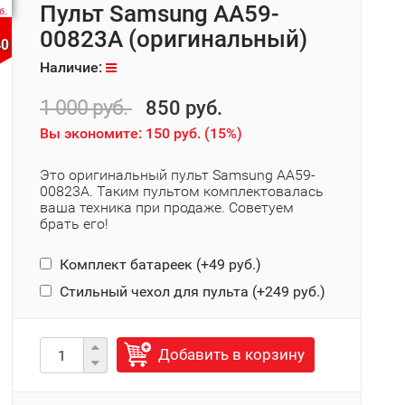
Пульт Samsung AA59-
б.
00823A (оригинальный)
40
Наличие:
1 000 руб.
850 руб.
Вы экономите:
150 руб.
(
15%
)
Это оригинальный пульт Samsung AA59-
00823A. Таким пультом комплектовалась
ваша техника при продаже. Советуем
брать его!
Комплект батареек (+
49 руб.
)
Стильный чехол для пульта (+
249 руб.
)
Добавить в корзину