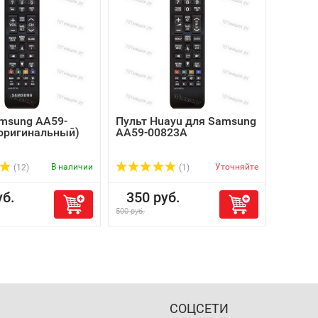
msung AA59-
Пульт Huayu для Samsung
оригинальный)
AA59-00823A
В наличии
Уточняйте
(12)
(1)
б.
350 руб.
500 руб.
СОЦСЕТИ