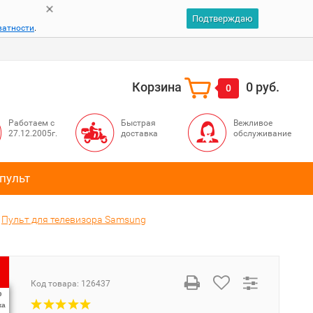
Подтверждаю
ватности
.
Корзина
0 руб.
0
Работаем с
Быстрая
Вежливое
27.12.2005г.
доставка
обслуживание
пульт
Пульт для телевизора Samsung
Код товара:
126437
%
ка