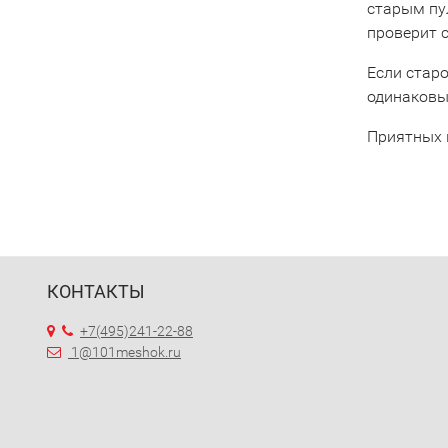
старым пу
проверит 
Если старо
одинаковы
Приятных 
КОНТАКТЫ
+7(495)241-22-88
1@101meshok.ru