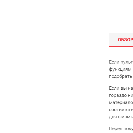
ОБЗО
Если пуль
функциям 
подобрать
Если вы на
гораздо ни
материало
соответст
для фирмы 
Перед пок