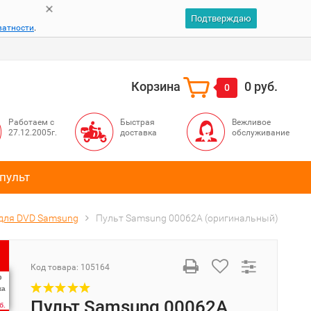
Подтверждаю
ватности
.
Корзина
0 руб.
0
Работаем с
Быстрая
Вежливое
27.12.2005г.
доставка
обслуживание
пульт
для DVD Samsung
Пульт Samsung 00062A (оригинальный)
Код товара:
105164
%
ка
Пульт Samsung 00062A
б.