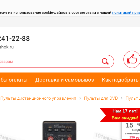
асие на использование cookie-файлов в соответствии с нашей
политикой при
241-22-88
hok.ru
обы оплаты
Доставка и самовывоз
Как подобрать 
Пульты дистанционного управления
Пульты для DVD
Пульт 
Нам 17 лет!
Вам скидки!
15
скид
экономия
150 ру