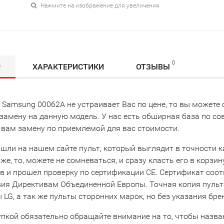
Нажмите на изображение для увеличения
0
Р
ХАРАКТЕРИСТИКИ
ОТЗЫВЫ
т Samsung 00062A не устраивает Вас по цене, то вы может
замену на данную модель. У нас есть обширная база по с
 вам замену по приемлемой для вас стоимости.
шли на нашем сайте пульт, который выглядит в точности ка
же, то, можете не сомневаться, и сразу класть его в корзи
в и прошел проверку по сертификации CE. Сертификат соо
вия Директивам Объединенной Европы. Точная копия пульта
LG, а так же пульты сторонних марок, но без указания бре
упкой обязательно обращайте внимание на то, чтобы назва