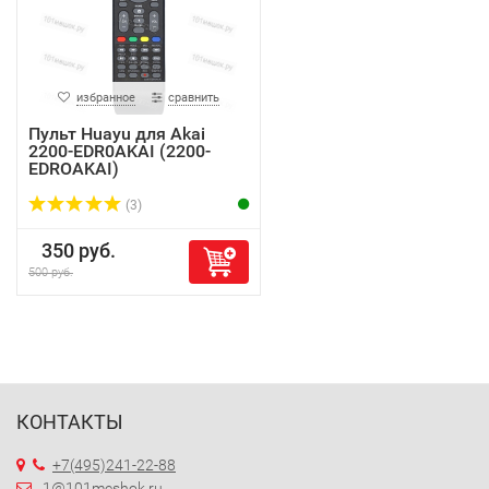
избранное
сравнить
Пульт Huayu для Akai
2200-EDR0AKAI (2200-
EDROAKAI)
(3)
350 руб.
500 руб.
КОНТАКТЫ
+7(495)241-22-88
1@101meshok.ru