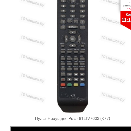
экон
15
Ко
11:1
Пульт Huayu для Polar 81LTV7003 (K77)