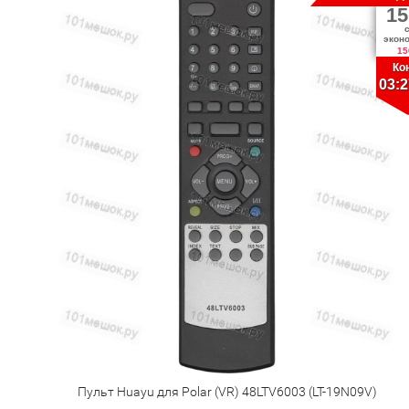
15
экон
15
Ко
03:2
Пульт Huayu для Polar (VR) 48LTV6003 (LT-19N09V)