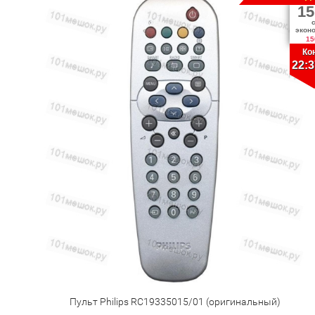
15
экон
15
Ко
22:3
Пульт Philips RC19335015/01 (оригинальный)