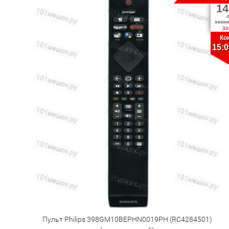
14
экон
30
Ко
15:0
Пульт Philips 398GM10BEPHN0019PH (RC4284501)