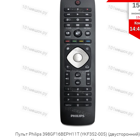
15
экон
15
Ко
14:4
Пульт Philips 398GF16BEPH11T (YKF352-005) (двусторонний)