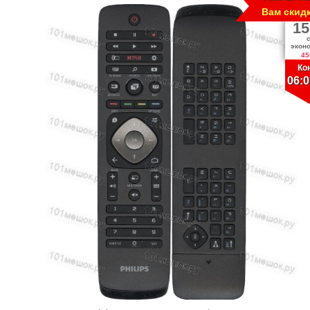
Вам скид
15
экон
45
Ко
06:0