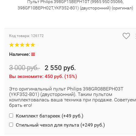
Пульт Philips 398GF15BEPH10T (9965 950 05066,
398GF10BEPH02T,YKF352-801) (двусторонний) (оригинал)
Код товара:
126172
Наличие:
3 000 руб.
2 550 руб.
Вы экономите:
450 руб.
(
15%
)
Это оригинальный пульт Philips 398GR08BEPH03T
(YKF352-B01) (двусторонний). Таким пультом
комплектовалась ваша техника при продаже. Советуем
брать его!
Комплект батареек (+
49 руб.
)
Стильный чехол для пульта (+
249 руб.
)