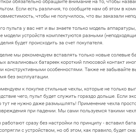
упкой обязательно обращайте внимание на то, чтобы назва
льтом. Если есть различия, то сообщите нам об этом в ко
совместимость, чтобы не получилось, что вы заказали неп
го пульта у вас нет и вы знаете только модель аппаратуры,
е модели устройств комплектуются разными (неподходящими
делия будет происходить за счет покупателя.
зделие мы рекомендуем вставлять только новые солевые ба
х алкалиновых батареек короткий плюсовой контакт иногда
и конструктивными особенностями. Также не забывайте вын
мя без эксплуатации.
омендуем к покупке стильные чехлы, которые не только вы
едствие чего, пульт будет служить гораздо дольше. Если эк
то тут не нужно даже размышлять! Применение чехла прост
повреждения при падении. Мы сами пользуемся такими чехл
 работают сразу без настройки по принципу - вставил бата
сопрягли с устройством, но об этом, как правило, будет ска