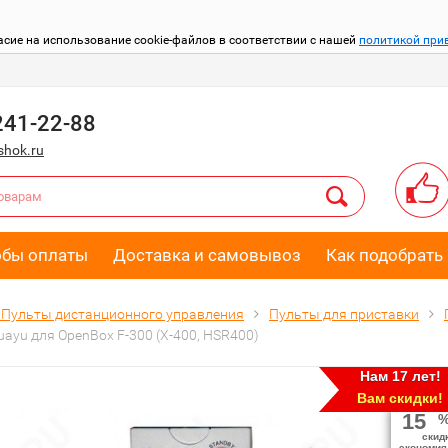
асие на использование cookie-файлов в соответствии с нашей
политикой при
241-22-88
hok.ru
обы оплаты
Доставка и самовывоз
Как подобрать 
Пульты дистанционного управления
Пульты для приставки
ayu для OpenBox F-300 (X-400, HSR400)
Нам 17 лет!
Вам скидки!
15
скид
экономия