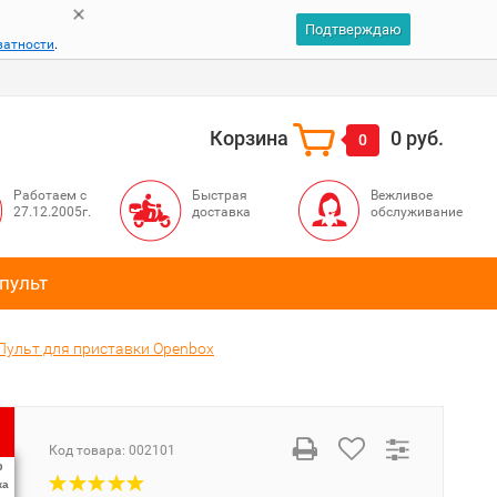
Подтверждаю
ватности
.
Корзина
0 руб.
0
Работаем с
Быстрая
Вежливое
27.12.2005г.
доставка
обслуживание
пульт
Пульт для приставки Openbox
Код товара:
002101
%
ка