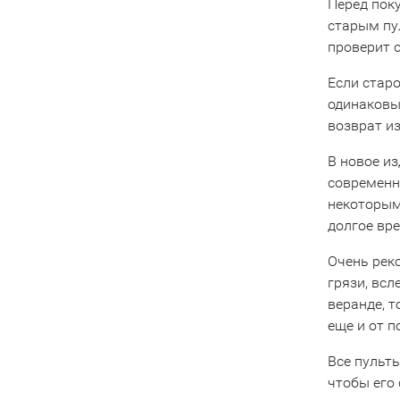
Перед пок
старым пу
проверит 
Если старо
одинаковы
возврат из
В новое и
современны
некоторым
долгое вре
Очень рек
грязи, всл
веранде, 
еще и от 
Все пульты
чтобы его 