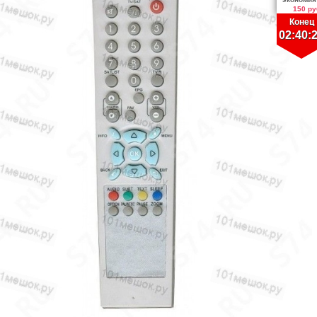
150 ру
Конец
02:40: