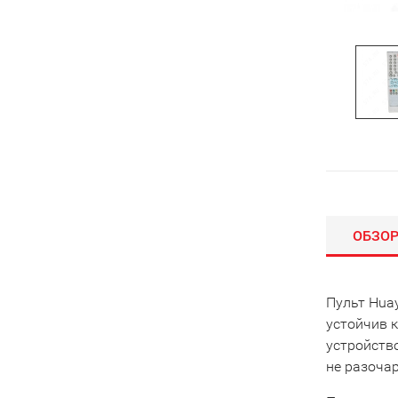
ОБЗО
Пульт Huay
устойчив к
устройств
не разоча