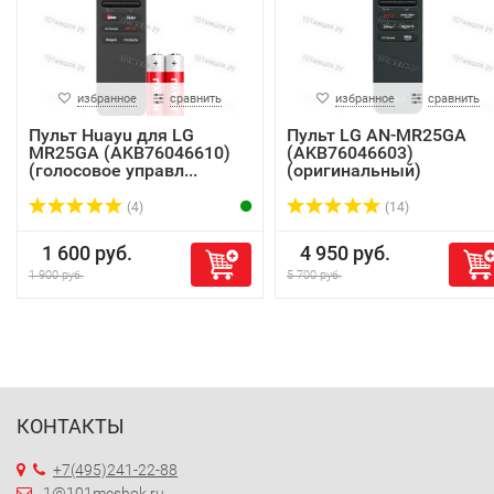
избранное
сравнить
избранное
сравнить
Пульт Huayu для LG
Пульт LG AN-MR25GA
MR25GA (AKB76046610)
(AKB76046603)
(голосовое управл...
(оригинальный)
(4)
(14)
1 600 руб.
4 950 руб.
1 900 руб.
5 700 руб.
КОНТАКТЫ
+7(495)241-22-88
1@101meshok.ru