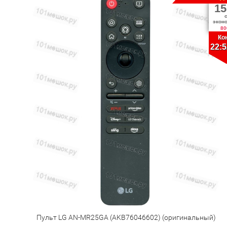
15
экон
80
Ко
22:5
Пульт LG AN-MR25GA (AKB76046602) (оригинальный)