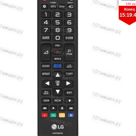
150 ру
Конец
15:19: