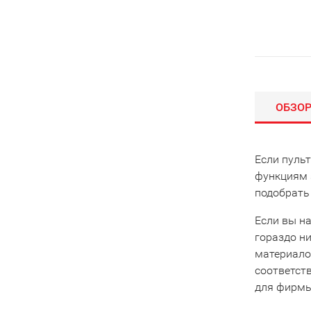
ОБЗО
Если пуль
функциям 
подобрать
Если вы на
гораздо ни
материало
соответст
для фирмы 