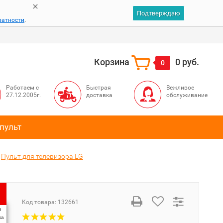
Подтверждаю
ватности
.
Корзина
0 руб.
0
Работаем с
Быстрая
Вежливое
27.12.2005г.
доставка
обслуживание
пульт
Пульт для телевизора LG
Код товара:
132661
%
ка