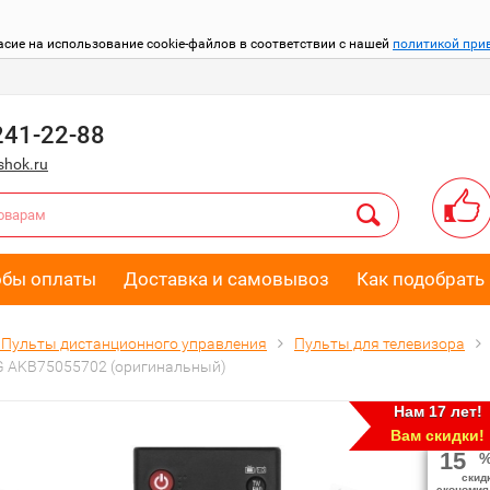
асие на использование cookie-файлов в соответствии с нашей
политикой при
241-22-88
hok.ru
обы оплаты
Доставка и самовывоз
Как подобрать 
Пульты дистанционного управления
Пульты для телевизора
G AKB75055702 (оригинальный)
Нам 17 лет!
Вам скидки!
15
скид
экономия