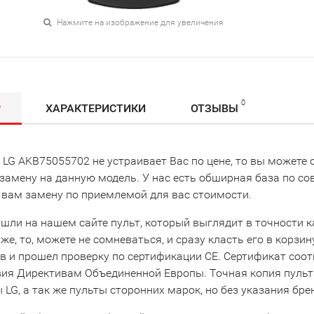
Нажмите на изображение для увеличения
0
Р
ХАРАКТЕРИСТИКИ
ОТЗЫВЫ
т LG AKB75055702 не устраивает Вас по цене, то вы может
замену на данную модель. У нас есть обширная база по с
 вам замену по приемлемой для вас стоимости.
шли на нашем сайте пульт, который выглядит в точности как
же, то, можете не сомневаться, и сразу класть его в корзи
в и прошел проверку по сертификации CE. Сертификат соо
вия Директивам Объединенной Европы. Точная копия пульта
LG, а так же пульты сторонних марок, но без указания бре