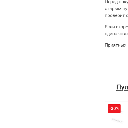
Перед пок
старым пу
проверит 
Если старо
одинаковы
Приятных 
Пул
-30%