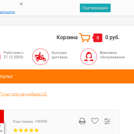
Подтверждаю
ватности
.
Корзина
0 руб.
0
Работаем с
Быстрая
Вежливое
27.12.2005г.
доставка
обслуживание
пульт
Пульт для саундбара LG
Код товара:
146906
%
ка