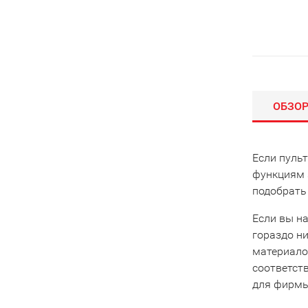
ОБЗО
Если пуль
функциям 
подобрать
Если вы на
гораздо ни
материало
соответст
для фирмы 