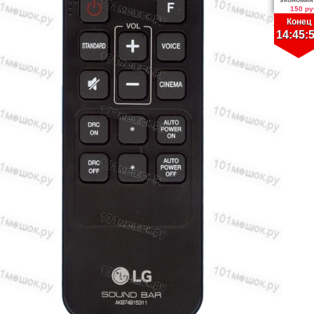
150 ру
Конец
14:45: