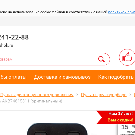
асие на использование cookie-файлов в соответствии с нашей
политикой при
241-22-88
hok.ru
обы оплаты
Доставка и самовывоз
Как подобрать 
Пульты дистанционного управления
Пульты для саундбара
G AKB74815311 (оригинальный)
Нам 17 лет!
Вам скидки!
15
скид
экономия