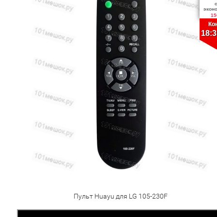
экон
15
Ко
18:3
Пульт Huayu для LG 105-230F