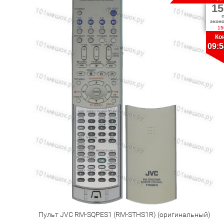
15
экон
15
Ко
09:5
Пульт JVC RM-SQPES1 (RM-STHS1R) (оригинальный)