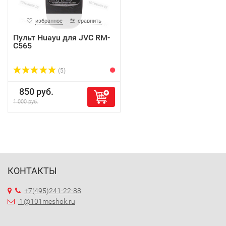
избранное
сравнить
Пульт Huayu для JVC RM-
C565
(5)
850 руб.
1 000 руб.
КОНТАКТЫ
+7(495)241-22-88
1@101meshok.ru