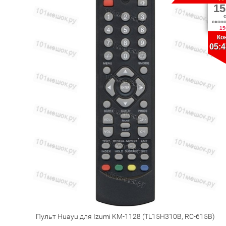
15
экон
15
Ко
05:4
Пульт Huayu для Izumi KM-1128 (TL15H310B, RC-615B)