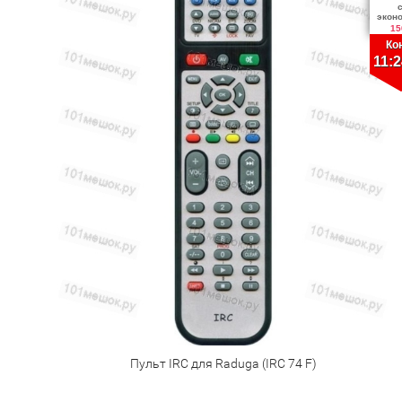
экон
15
Ко
11:2
Пульт IRC для Raduga (IRC 74 F)