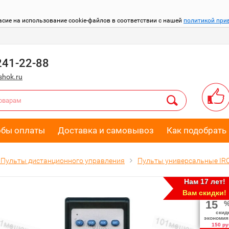
асие на использование cookie-файлов в соответствии с нашей
политикой при
241-22-88
hok.ru
обы оплаты
Доставка и самовывоз
Как подобрать 
Пульты дистанционного управления
Пульты универсальные IR
Нам 17 лет!
Вам скидки!
15
скид
экономия
150 ру