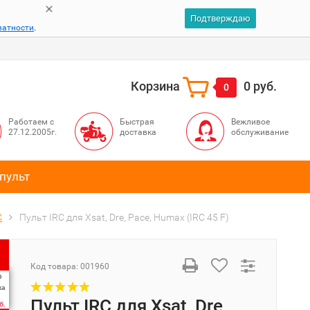
Подтверждаю
ватности
.
Корзина
0 руб.
0
Работаем с
Быстрая
Вежливое
27.12.2005г.
доставка
обслуживание
пульт
C
Пульт IRC для Xsat, Dre, Pace, Humax (IRC 45 F)
Код товара:
001960
%
ка
Пульт IRC для Xsat, Dre,
б.