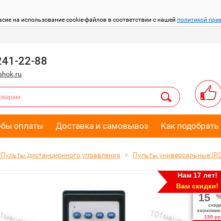
асие на использование cookie-файлов в соответствии с нашей
политикой при
241-22-88
hok.ru
обы оплаты
Доставка и самовывоз
Как подобрать 
Пульты дистанционного управления
Пульты универсальные IR
Нам 17 лет!
Вам скидки!
15
скид
экономия
150 ру