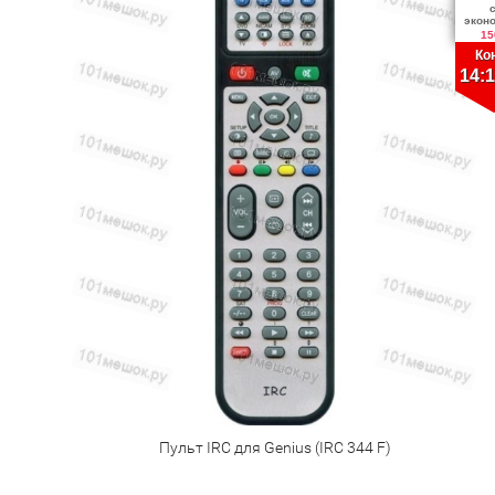
экон
15
Ко
14:1
Пульт IRC для Genius (IRC 344 F)