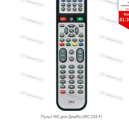
экон
15
Ко
01:3
Пульт IRC для ДомRU (IRC 253 F)