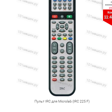
экон
15
Ко
11:4
Пульт IRC для Microlab (IRC 225 F)