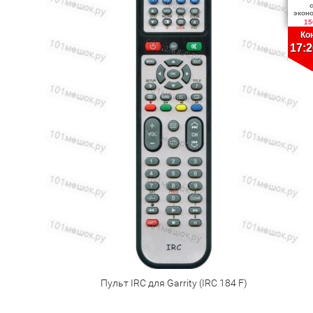
экон
15
Ко
17:2
Пульт IRC для Garrity (IRC 184 F)