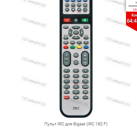
экон
15
Ко
04:4
Пульт IRC для Bigsat (IRC 182 F)