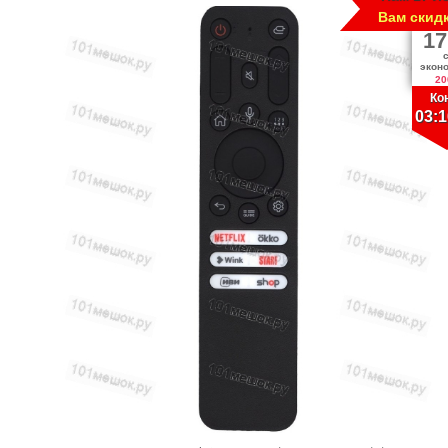
Вам скид
17
экон
20
Ко
03:1