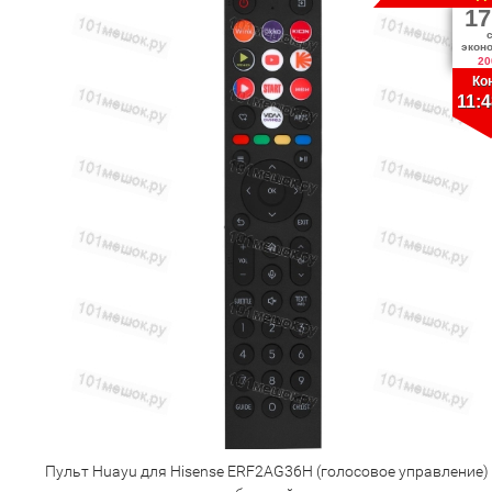
17
экон
20
Ко
11:4
Пульт Huayu для Hisense ERF2AG36H (голосовое управление)