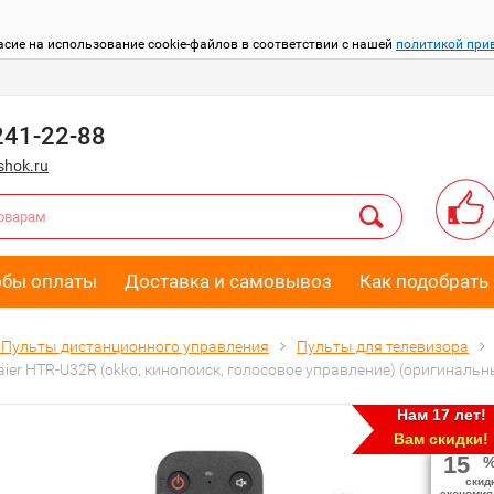
асие на использование cookie-файлов в соответствии с нашей
политикой при
241-22-88
hok.ru
обы оплаты
Доставка и самовывоз
Как подобрать 
Пульты дистанционного управления
Пульты для телевизора
ier HTR-U32R (okko, кинопоиск, голосовое управление) (оригинальн
Нам 17 лет!
Вам скидки!
15
скид
экономия