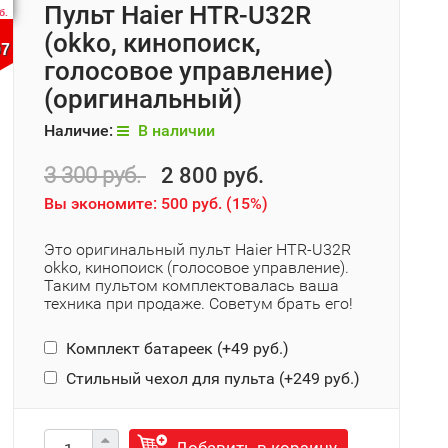
Пульт Haier HTR-U32R
б.
(okko, кинопоиск,
07
голосовое управление)
(оригинальный)
Наличие:
В наличии
3 300 руб.
2 800 руб.
Вы экономите:
500 руб.
(
15%
)
Это оригинальный пульт Haier HTR-U32R
okko, кинопоиск (голосовое управление).
Таким пультом комплектовалась ваша
техника при продаже. Советум брать его!
Комплект батареек (+
49 руб.
)
Стильный чехол для пульта (+
249 руб.
)