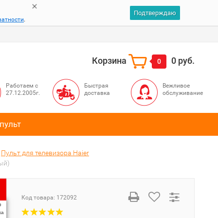
Подтверждаю
ватности
.
Корзина
0 руб.
0
Работаем с
Быстрая
Вежливое
27.12.2005г.
доставка
обслуживание
пульт
Пульт для телевизора Haier
ый)
Код товара:
172092
%
ка