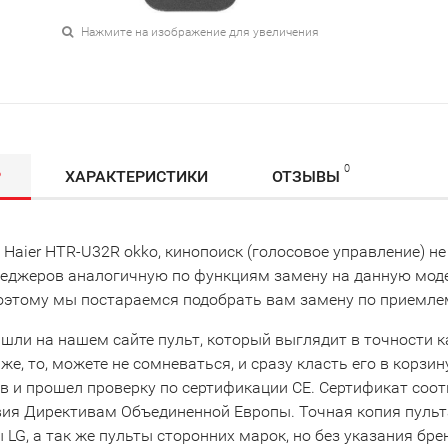
Нажмите на изображение для увеличения
0
Р
ХАРАКТЕРИСТИКИ
ОТЗЫВЫ
 Haier HTR-U32R okko, кинопоиск (голосовое управление) не
еджеров аналогичную по функциям замену на данную модел
поэтому мы постараемся подобрать вам замену по приемле
шли на нашем сайте пульт, который выглядит в точности как 
же, то, можете не сомневаться, и сразу класть его в корзи
в и прошел проверку по сертификации CE. Сертификат соо
вия Директивам Объединенной Европы. Точная копия пульта
LG, а так же пульты сторонних марок, но без указания бре