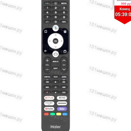
500 ру
Конец
05:39: