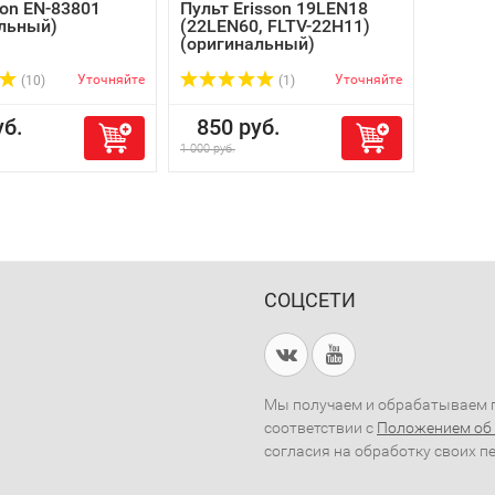
ion EN-83801
Пульт Erisson 19LEN18
льный)
(22LEN60, FLTV-22H11)
(оригинальный)
Уточняйте
Уточняйте
(10)
(1)
б.
850 руб.
1 000 руб.
СОЦСЕТИ
Мы получаем и обрабатываем п
соответствии с
Положением об
согласия на обработку своих п