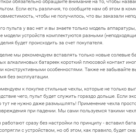
упкой обязательно обращайте внимание на то, чтобы назва
льтом. Если есть различия, то сообщите нам об этом в ко
совместимость, чтобы не получилось, что вы заказали неп
го пульта у вас нет и вы знаете только модель аппаратуры,
е модели устройств комплектуются разными (неподходящими
делия будет происходить за счет покупателя.
зделие мы рекомендуем вставлять только новые солевые ба
х алкалиновых батареек короткий плюсовой контакт иногда
и конструктивными особенностями. Также не забывайте вын
мя без эксплуатации.
омендуем к покупке стильные чехлы, которые не только вы
едствие чего, пульт будет служить гораздо дольше. Если эк
то тут не нужно даже размышлять! Применение чехла прост
повреждения при падении. Мы сами пользуемся такими чехл
 работают сразу без настройки по принципу - вставил бата
сопрягли с устройством, но об этом, как правило, будет ска