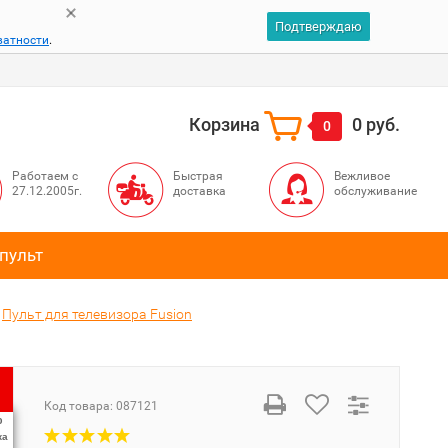
Подтверждаю
ватности
.
Корзина
0 руб.
0
Работаем с
Быстрая
Вежливое
27.12.2005г.
доставка
обслуживание
пульт
Пульт для телевизора Fusion
Код товара:
087121
%
ка