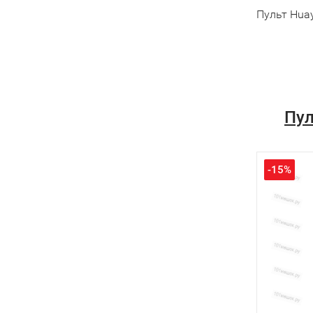
Пульт Huay
Пул
-15%