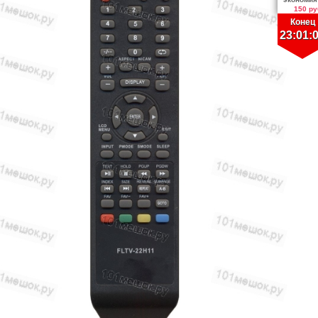
150 ру
Конец
23:01: