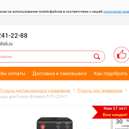
асие на использование cookie-файлов в соответствии с нашей
политикой при
241-22-88
hok.ru
обы оплаты
Доставка и самовывоз
Как подобрать 
Пульты дистанционного управления
Пульты для телевизора
ayu для Fusion (Erisson) FLTV-22H11
Нам 17 лет!
Вам скидки!
30
скид
экономия