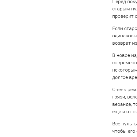
Перед пок
старым пу
проверит 
Если старо
одинаковы
возврат из
В новое и
современны
некоторым
долгое вре
Очень рек
грязи, всл
веранде, 
еще и от 
Все пульты
чтобы его 