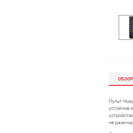
ОБЗО
Пульт Huay
устойчив к
устройств
не разоча