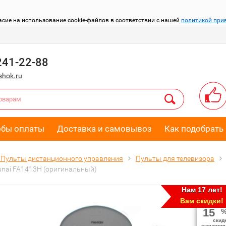
асие на использование cookie-файлов в соответствии с нашей
политикой при
241-22-88
hok.ru
обы оплаты
Доставка и самовывоз
Как подобрать 
Пульты дистанционного управления
Пульты для телевизора
unai FA1413H (оригинальный)
Нам 17 лет!
Вам скидки!
15
скид
экономия