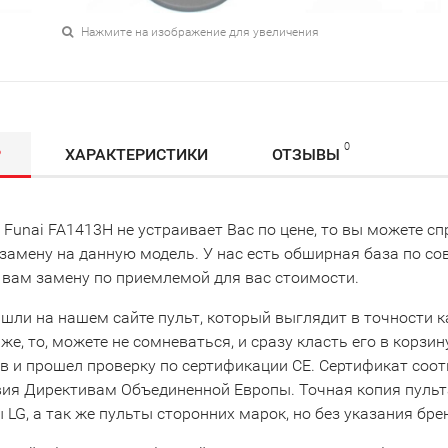
Нажмите на изображение для увеличения
0
Р
ХАРАКТЕРИСТИКИ
ОТЗЫВЫ
 Funai FA1413H не устраивает Вас по цене, то вы можете 
замену на данную модель. У нас есть обширная база по с
 вам замену по приемлемой для вас стоимости.
шли на нашем сайте пульт, который выглядит в точности как
же, то, можете не сомневаться, и сразу класть его в корзи
в и прошел проверку по сертификации CE. Сертификат соо
вия Директивам Объединенной Европы. Точная копия пульта
LG, а так же пульты сторонних марок, но без указания бре