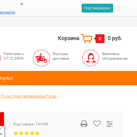
Подтверждаю
ватности
.
Корзина
0 руб.
0
Работаем с
Быстрая
Вежливое
27.12.2005г.
доставка
обслуживание
пульт
Пульт для телевизора Funai
Код товара:
141449
%
ка