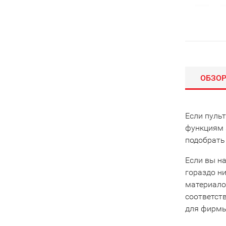
ОБЗО
Если пульт
функциям 
подобрать
Если вы на
гораздо ни
материало
соответст
для фирмы 