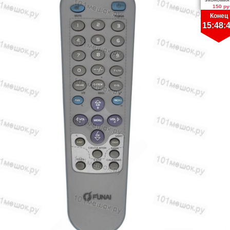
150 ру
Конец
15:48: