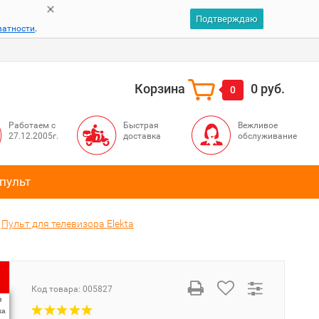
Подтверждаю
ватности
.
Корзина
0 руб.
0
Работаем с
Быстрая
Вежливое
27.12.2005г.
доставка
обслуживание
пульт
Пульт для телевизора Elekta
Код товара:
005827
%
ка