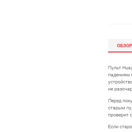
ОБЗО
Пульт Huay
падениям с
устройств
не разоча
Перед пок
старым пу
проверит 
Если старо