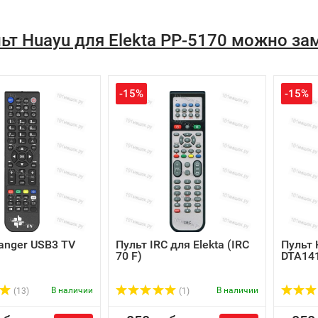
ьт Huayu для Elekta PP-5170 можно з
-15%
-15%
anger USB3 TV
Пульт IRC для Elekta (IRC
Пульт 
70 F)
DTA141
В наличии
В наличии
(13)
(1)