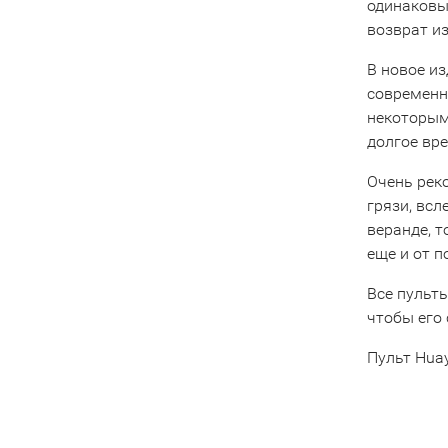
одинаковы
возврат из
В новое и
современны
некоторым
долгое вре
Очень рек
грязи, всл
веранде, 
еще и от 
Все пульты
чтобы его 
Пульт Huay