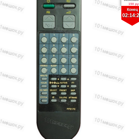
150 ру
Конец
02:14: