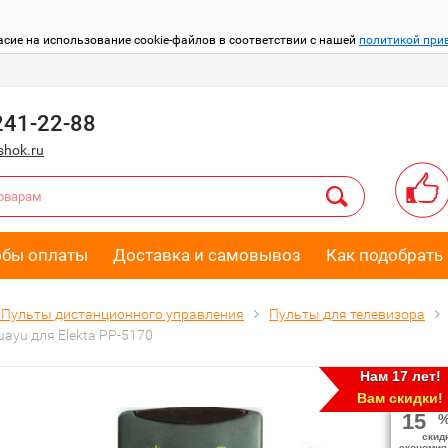
асие на использование cookie-файлов в соответствии с нашей
политикой при
241-22-88
hok.ru
обы оплаты
Доставка и самовывоз
Как подобрать 
Пульты дистанционного управления
Пульты для телевизора
ayu для Elekta PP-5170
Нам 17 лет!
Вам скидки!
15
скид
экономия