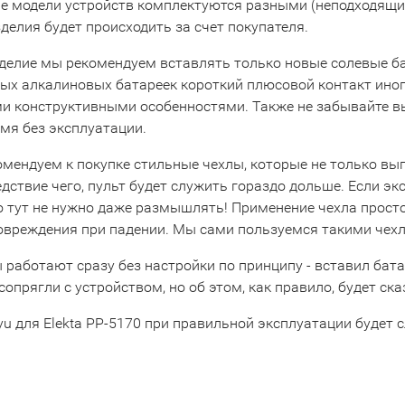
е модели устройств комплектуются разными (неподходящими
делия будет происходить за счет покупателя.
зделие мы рекомендуем вставлять только новые солевые ба
х алкалиновых батареек короткий плюсовой контакт иногда
и конструктивными особенностями. Также не забывайте вын
мя без эксплуатации.
омендуем к покупке стильные чехлы, которые не только вы
едствие чего, пульт будет служить гораздо дольше. Если эк
то тут не нужно даже размышлять! Применение чехла прост
повреждения при падении. Мы сами пользуемся такими чехл
 работают сразу без настройки по принципу - вставил бата
сопрягли с устройством, но об этом, как правило, будет ска
u для Elekta PP-5170 при правильной эксплуатации будет 