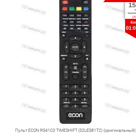
15
экон
15
Ко
01:0
Пульт ECON RS41C0 TIMESHIFT (32LES81T2) (оригинальный)