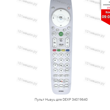
экон
15
Ко
09:0
Пульт Huayu для DEXP 34019640