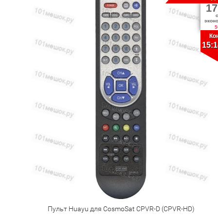
17
экон
5
Ко
15:1
Пульт Huayu для CosmoSat CPVR-D (CPVR-HD)